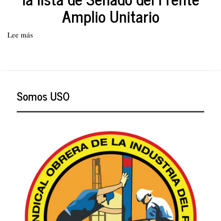
Amplio Unitario
Lee más
sobre
Declaración
del
PTC.
A
votar
Somos USO
en
la
Consulta
del
8
de
marzo