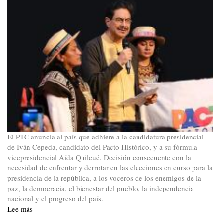
El PTC anuncia al país que adhiere a la candidatura presidencial
de Iván Cepeda, candidato del Pacto Histórico, y a su fórmula
vicepresidencial Aída Quilcué. Decisión consecuente con la
necesidad de enfrentar y derrotar en las elecciones en curso para la
presidencia de la república, a los voceros de los enemigos de la
paz, la democracia, el bienestar del pueblo, la independencia
nacional y el progreso del país.
Lee más
sobre
Declaración.