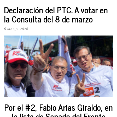
EL
Declaración del PTC. A votar en
PTC
la Consulta del 8 de marzo
ADHIERE
A
LA
6 Marzo, 2026
CANDIDATURA
DE
IVÁN
CEPEDA
e
insiste
en
el
frente
único
contra
el
fascismo
Por el #2, Fabio Arias Giraldo, en
la lista de Senado del Frente