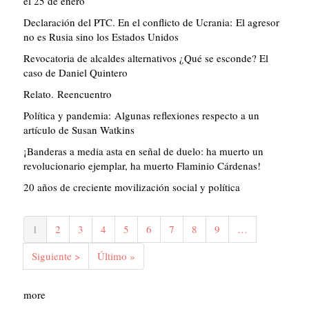
el 25 de enero
Declaración del PTC. En el conflicto de Ucrania: El agresor
no es Rusia sino los Estados Unidos
Revocatoria de alcaldes alternativos ¿Qué se esconde? El
caso de Daniel Quintero
Relato. Reencuentro
Política y pandemia: Algunas reflexiones respecto a un
artículo de Susan Watkins
¡Banderas a media asta en señal de duelo: ha muerto un
revolucionario ejemplar, ha muerto Flaminio Cárdenas!
20 años de creciente movilización social y política
Paginación
Página
1
Página
2
Página
3
Página
4
Página
5
Página
6
Página
7
Página
8
Página
9
…
actual
Siguiente
Siguiente >
Última
Último »
página
página
more