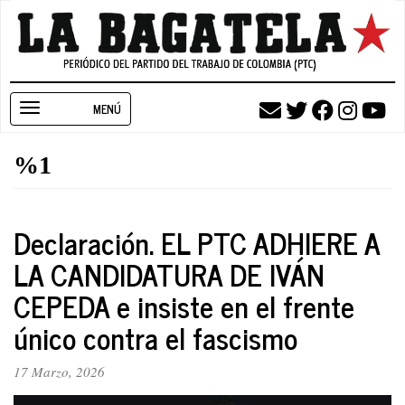
Pasar
al
contenido
principal
Toggle
navigation
%1
Declaración. EL PTC ADHIERE A
LA CANDIDATURA DE IVÁN
CEPEDA e insiste en el frente
único contra el fascismo
17 Marzo, 2026