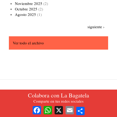
Noviembre 2025
(2)
Octubre 2025
(2)
Agosto 2025
(1)
Paginación
Siguiente
siguiente ›
página
Ver todo el archivo
Colabora con La Bagatela
La Bagatela. Periódico oficial del Partido del Trabajo de Colombia.
Comparte en tus redes sociales
2021.
Share
Facebook
WhatsApp
X
Email