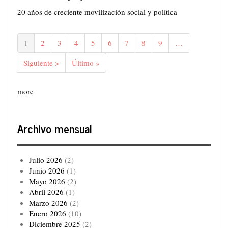
20 años de creciente movilización social y política
Paginación
Página
1
Página
2
Página
3
Página
4
Página
5
Página
6
Página
7
Página
8
Página
9
…
actual
Siguiente
Siguiente >
Última
Último »
página
página
more
Archivo mensual
Julio 2026
(2)
Junio 2026
(1)
Mayo 2026
(2)
Abril 2026
(1)
Marzo 2026
(2)
Enero 2026
(10)
Diciembre 2025
(2)