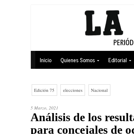
Pasar
al
contenido
principal
Navegación
Inicio
Quienes Somos
Editorial
principal
Edición 75
elecciones
Nacional
5 Marzo, 2021
Análisis de los resul
para concejales de o