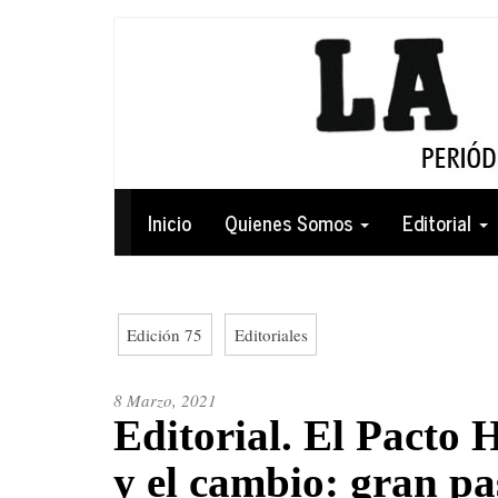
Pasar
al
contenido
principal
Navegación
Inicio
Quienes Somos
Editorial
principal
Edición 75
Editoriales
8 Marzo, 2021
Editorial. El Pacto H
y el cambio: gran pa