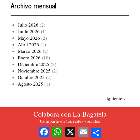
Archivo mensual
Julio 2026
(2)
Junio 2026
(1)
Mayo 2026
(2)
Abril 2026
(1)
Marzo 2026
(2)
Enero 2026
(10)
Diciembre 2025
(2)
Noviembre 2025
(2)
Octubre 2025
(2)
Agosto 2025
(1)
Paginación
Siguiente
siguiente ›
página
Colabora con La Bagatela
Ver todo el archivo
Comparte en tus redes sociales
Share
Facebook
WhatsApp
X
Email