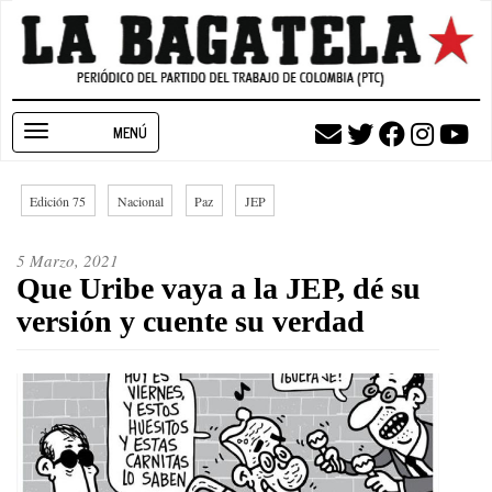
Pasar
al
contenido
principal
Toggle
navigation
Edición 75
Nacional
Paz
JEP
5 Marzo, 2021
Que Uribe vaya a la JEP, dé su
versión y cuente su verdad