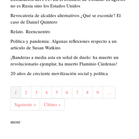
no es Rusia sino los Estados Unidos
Revocatoria de alcaldes alternativos ¿Qué se esconde? El
caso de Daniel Quintero
Relato. Reencuentro
Política y pandemia: Algunas reflexiones respecto a un
artículo de Susan Watkins
¡Banderas a media asta en señal de duelo: ha muerto un
revolucionario ejemplar, ha muerto Flaminio Cárdenas!
20 años de creciente movilización social y política
Paginación
Página
1
Página
2
Página
3
Página
4
Página
5
Página
6
Página
7
Página
8
Página
9
…
actual
Siguiente
Siguiente >
Última
Último »
página
página
more