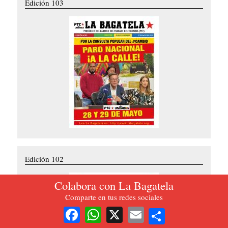
Edición 103
Edición 102
Colabora con La Bagatela
Comparte en tus redes sociales
Share
Facebook
WhatsApp
X
Email