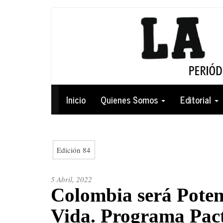
Pasar
al
contenido
principal
Navegación
Inicio
Quienes Somos
Editorial
principal
Edición 84
5 Abril, 2022
Colombia será Poten
Vida. Programa Pact