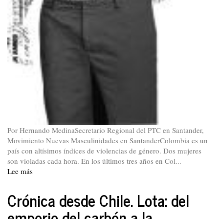
Por Hernando MedinaSecretario Regional del PTC en Santander,
Movimiento Nuevas Masculinidades en SantanderColombia es un
país con altísimos índices de violencias de género. Dos mujeres
son violadas cada hora. En los últimos tres años en Col...
Lee más
sobre
Enfoque
crítico
Crónica desde Chile. Lota: del
del
emporio del carbón a la
viejo