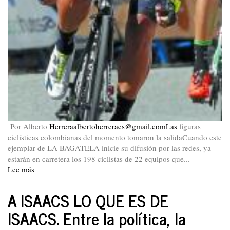
Por Alberto
Herreraalbertoherreraes@gmail.comLas
figuras
ciclísticas colombianas del momento tomaron la salidaCuando este
ejemplar de LA BAGATELA inicie su difusión por las redes, ya
estarán en carretera los 198 ciclistas de 22 equipos que...
Lee más
sobre
TOUR
de
A ISAACS LO QUE ES DE
Francia
ISAACS. Entre la política, la
2017.
SALDRÁN