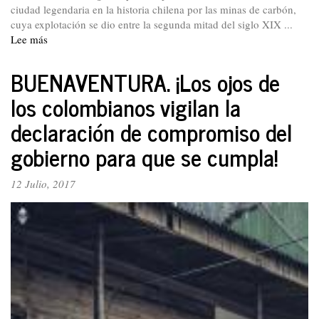
ciudad legendaria en la historia chilena por las minas de carbón,
cuya explotación se dio entre la segunda mitad del siglo XIX ...
Lee más
sobre
Crónica
desde
BUENAVENTURA. ¡Los ojos de
Chile.
los colombianos vigilan la
Lota:
del
declaración de compromiso del
emporio
del
gobierno para que se cumpla!
carbón
a
12 Julio, 2017
la
nostalgia