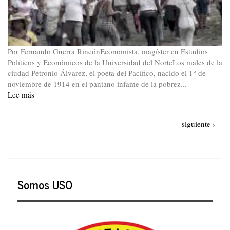
cumpla!
Por Fernando Guerra RincónEconomista, magíster en Estudios
Políticos y Económicos de la Universidad del NorteLos males de la
ciudad Petronio Álvarez, el poeta del Pacífico, nacido el 1° de
noviembre de 1914 en el pantano infame de la pobrez...
Lee más
sobre
Las
raíces
Paginación
Siguiente
siguiente ›
de
página
la
rebeldía
en
Buenaventura.
Somos USO
Puerto
opulento,
ciudad
empobrecida