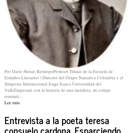
Por Darío Henao RestrepoProfesor Titular de la Escuela de
Estudios Literarios / Director del Grupo Narrativa Colombia y el
Simposio Internacional Jorge Isaacs Universidad del
ValleEmpezaré con la historia de una metáfora, de estirpe
románti...
Lee más
sobre
A
ISAACS
Entrevista a la poeta teresa
LO
consuelo cardona. Esparciendo
QUE