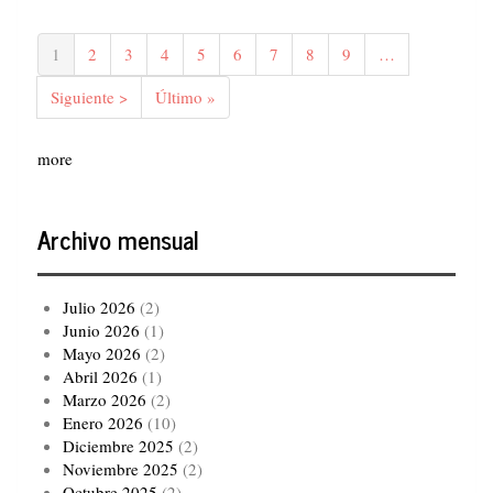
Paginación
Página
1
Página
2
Página
3
Página
4
Página
5
Página
6
Página
7
Página
8
Página
9
…
actual
Siguiente
Siguiente >
Última
Último »
página
página
more
Archivo mensual
Julio 2026
(2)
Junio 2026
(1)
Mayo 2026
(2)
Abril 2026
(1)
Marzo 2026
(2)
Enero 2026
(10)
Diciembre 2025
(2)
Noviembre 2025
(2)
Octubre 2025
(2)