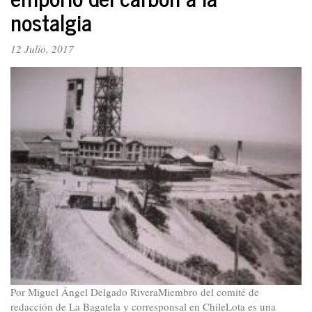
criterio
nostalgia
patriarcal.
¡Una
12 Julio, 2017
nueva
masculinidad
y
paternidad
es
posible!
Por Miguel Ángel Delgado RiveraMiembro del comité de
redacción de La Bagatela y corresponsal en ChileLota es una