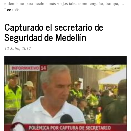
eufemismo para hechos más viejos tales como engaño, trampa, ...
Lee más
sobre
La
posverdad:
Capturado el secretario de
Una
Seguridad de Medellín
fractura
en
la
12 Julio, 2017
élite