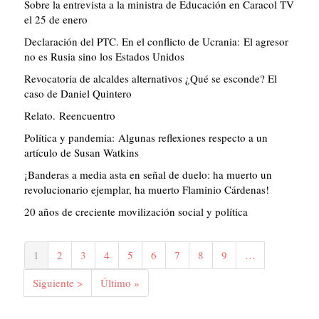
Sobre la entrevista a la ministra de Educación en Caracol TV
el 25 de enero
Declaración del PTC. En el conflicto de Ucrania: El agresor
no es Rusia sino los Estados Unidos
Revocatoria de alcaldes alternativos ¿Qué se esconde? El
caso de Daniel Quintero
Relato. Reencuentro
Política y pandemia: Algunas reflexiones respecto a un
artículo de Susan Watkins
¡Banderas a media asta en señal de duelo: ha muerto un
revolucionario ejemplar, ha muerto Flaminio Cárdenas!
20 años de creciente movilización social y política
Paginación
Página
1
Página
2
Página
3
Página
4
Página
5
Página
6
Página
7
Página
8
Página
9
…
actual
Siguiente
Siguiente >
Última
Último »
página
página