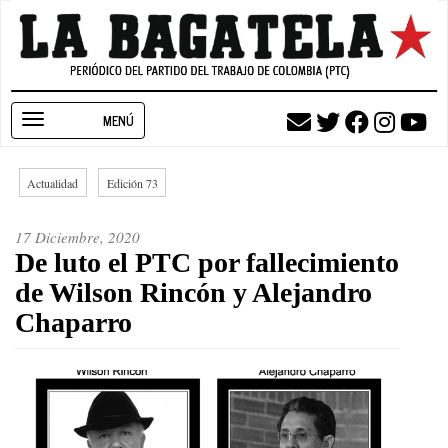
Pasar
al
contenido
principal
Toggle
navigation
Actualidad
Edición 73
17 Diciembre, 2020
De luto el PTC por fallecimiento
de Wilson Rincón y Alejandro
Chaparro