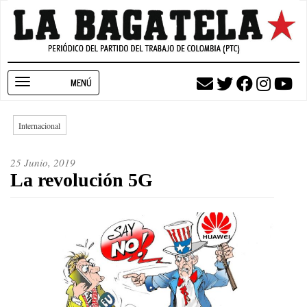
Pasar
al
contenido
principal
Toggle
navigation
Internacional
25 Junio, 2019
La revolución 5G