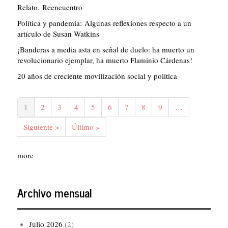
Relato. Reencuentro
Política y pandemia: Algunas reflexiones respecto a un
artículo de Susan Watkins
¡Banderas a media asta en señal de duelo: ha muerto un
revolucionario ejemplar, ha muerto Flaminio Cárdenas!
20 años de creciente movilización social y política
Paginación
Página
1
Página
2
Página
3
Página
4
Página
5
Página
6
Página
7
Página
8
Página
9
…
actual
Siguiente
Siguiente >
Última
Último »
página
página
more
Archivo mensual
Julio 2026
(2)