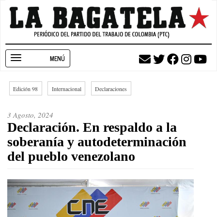
Pasar
al
contenido
principal
Toggle
navigation
Edición 98
Internacional
Declaraciones
3 Agosto, 2024
Declaración. En respaldo a la
soberanía y autodeterminación
del pueblo venezolano