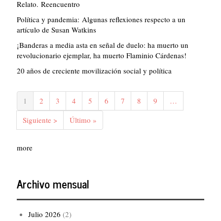
Relato. Reencuentro
Política y pandemia: Algunas reflexiones respecto a un
artículo de Susan Watkins
¡Banderas a media asta en señal de duelo: ha muerto un
revolucionario ejemplar, ha muerto Flaminio Cárdenas!
20 años de creciente movilización social y política
Paginación
Página
1
Página
2
Página
3
Página
4
Página
5
Página
6
Página
7
Página
8
Página
9
…
actual
Siguiente
Siguiente >
Última
Último »
página
página
more
Archivo mensual
Julio 2026
(2)