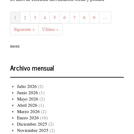
Paginación
Página
1
Página
2
Página
3
Página
4
Página
5
Página
6
Página
7
Página
8
Página
9
…
actual
Siguiente
Siguiente >
Última
Último »
página
página
more
Archivo mensual
Julio 2026
(2)
Junio 2026
(1)
Mayo 2026
(2)
Abril 2026
(1)
Marzo 2026
(2)
Enero 2026
(10)
Diciembre 2025
(2)
Noviembre 2025
(2)