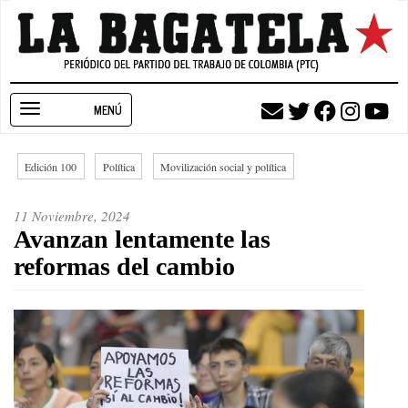
Pasar
al
contenido
principal
Toggle
navigation
Edición 100
Política
Movilización social y política
11 Noviembre, 2024
Avanzan lentamente las
reformas del cambio