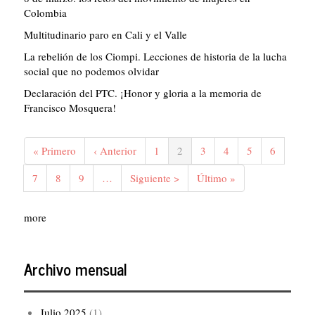
Colombia
Multitudinario paro en Cali y el Valle
La rebelión de los Ciompi. Lecciones de historia de la lucha
social que no podemos olvidar
Declaración del PTC. ¡Honor y gloria a la memoria de
Francisco Mosquera!
Paginación
Primera
« Primero
Página
‹ Anterior
Página
1
Página
2
Página
3
Página
4
Página
5
Página
6
página
anterior
actual
Página
7
Página
8
Página
9
…
Siguiente
Siguiente >
Última
Último »
página
página
more
Archivo mensual
Julio 2025
(1)