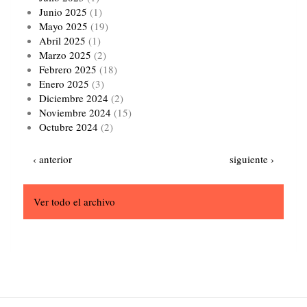
Junio 2025
(1)
Mayo 2025
(19)
Abril 2025
(1)
Marzo 2025
(2)
Febrero 2025
(18)
Enero 2025
(3)
Diciembre 2024
(2)
Noviembre 2024
(15)
Octubre 2024
(2)
Paginación
Página
Siguiente
‹ anterior
siguiente ›
anterior
página
Ver todo el archivo