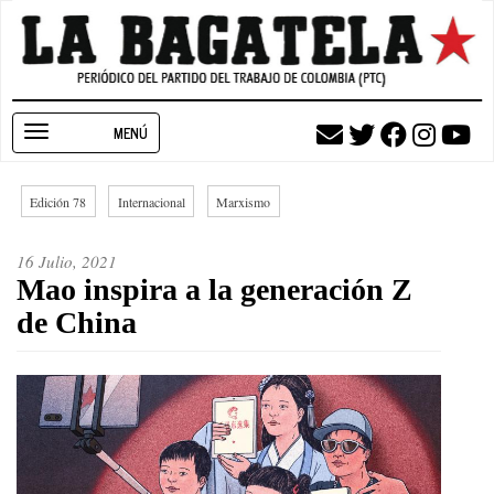
Pasar
al
contenido
principal
Toggle
navigation
Edición 78
Internacional
Marxismo
16 Julio, 2021
Mao inspira a la generación Z
de China