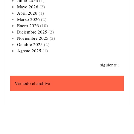
Junio 2026
(1)
Mayo 2026
(2)
Abril 2026
(1)
Marzo 2026
(2)
Enero 2026
(10)
Diciembre 2025
(2)
Noviembre 2025
(2)
Octubre 2025
(2)
Agosto 2025
(1)
Paginación
Siguiente
siguiente ›
página
Ver todo el archivo