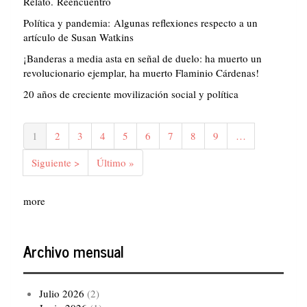
Relato. Reencuentro
Política y pandemia: Algunas reflexiones respecto a un
artículo de Susan Watkins
¡Banderas a media asta en señal de duelo: ha muerto un
revolucionario ejemplar, ha muerto Flaminio Cárdenas!
20 años de creciente movilización social y política
Paginación
Página
1
Página
2
Página
3
Página
4
Página
5
Página
6
Página
7
Página
8
Página
9
…
actual
Siguiente
Siguiente >
Última
Último »
página
página
more
Archivo mensual
Julio 2026
(2)