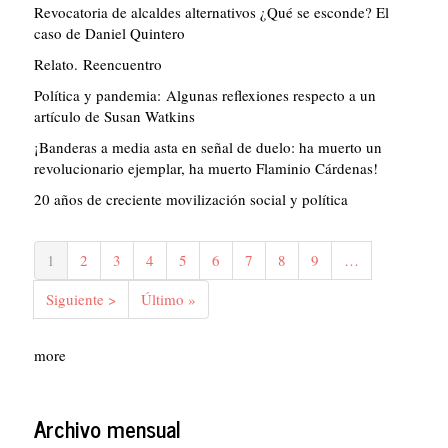
Revocatoria de alcaldes alternativos ¿Qué se esconde? El
caso de Daniel Quintero
Relato. Reencuentro
Política y pandemia: Algunas reflexiones respecto a un
artículo de Susan Watkins
¡Banderas a media asta en señal de duelo: ha muerto un
revolucionario ejemplar, ha muerto Flaminio Cárdenas!
20 años de creciente movilización social y política
Paginación
Página
1
Página
2
Página
3
Página
4
Página
5
Página
6
Página
7
Página
8
Página
9
…
actual
Siguiente
Siguiente >
Última
Último »
página
página
more
Archivo mensual