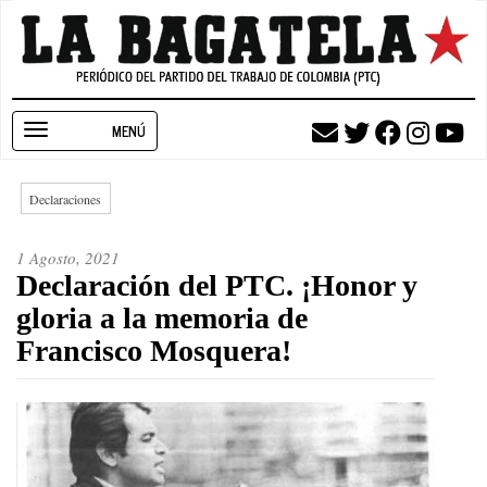
Pasar
al
contenido
principal
Toggle
navigation
Declaraciones
1 Agosto, 2021
Declaración del PTC. ¡Honor y
gloria a la memoria de
Francisco Mosquera!