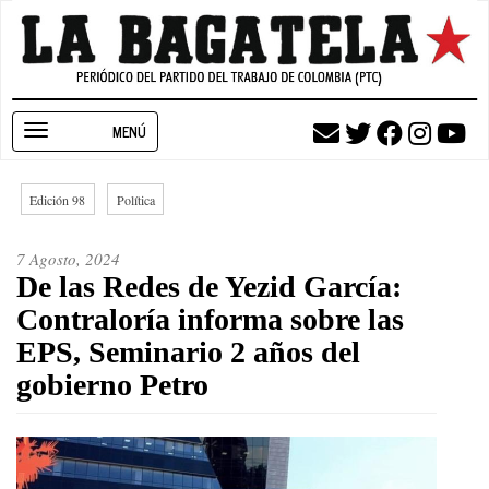
Pasar
al
contenido
principal
Toggle
navigation
Edición 98
Política
7 Agosto, 2024
De las Redes de Yezid García:
Contraloría informa sobre las
EPS, Seminario 2 años del
gobierno Petro