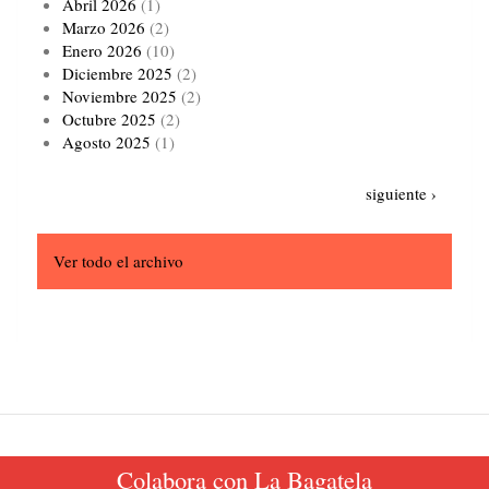
Abril 2026
(1)
Marzo 2026
(2)
Enero 2026
(10)
Diciembre 2025
(2)
Noviembre 2025
(2)
Octubre 2025
(2)
Agosto 2025
(1)
Paginación
Siguiente
siguiente ›
página
Ver todo el archivo
Colabora con La Bagatela