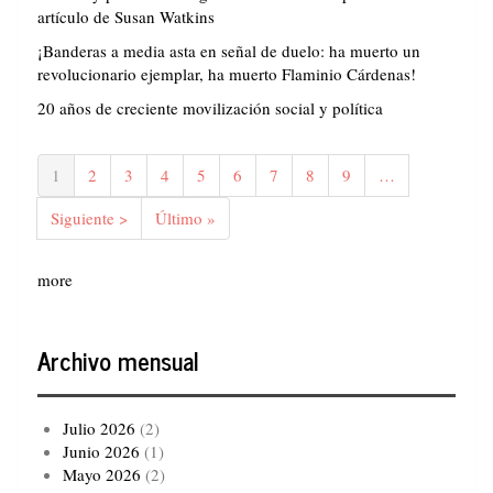
artículo de Susan Watkins
¡Banderas a media asta en señal de duelo: ha muerto un
revolucionario ejemplar, ha muerto Flaminio Cárdenas!
20 años de creciente movilización social y política
Paginación
Página
1
Página
2
Página
3
Página
4
Página
5
Página
6
Página
7
Página
8
Página
9
…
actual
Siguiente
Siguiente >
Última
Último »
página
página
more
Archivo mensual
Julio 2026
(2)
Junio 2026
(1)
Mayo 2026
(2)