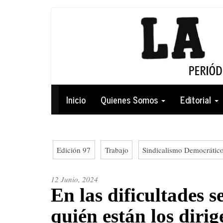
Pasar
al
contenido
principal
Navegación
Inicio
Quienes Somos
Editorial
principal
Edición 97
Trabajo
Sindicalismo Democrátic
12 Junio, 2024
En las dificultades s
quién están los dirig