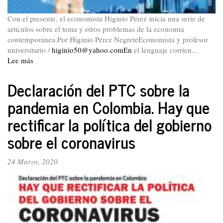
Con el presente, el economista Higinio Pérez inicia una serie de
artículos sobre el tema y otros problemas de la economía
contemporánea.Por Higinio Pérez NegreteEconomista y profesor
universitario /
higinio50@yahoo.comEn
el lenguaje corrien...
Lee más
sobre
El
rentismo
Declaración del PTC sobre la
de
pandemia en Colombia. Hay que
las
empresas
rectificar la política del gobierno
tecnológicas
sobre el coronavirus
24 Marzo, 2020