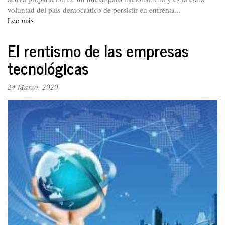
voluntad del país democrático de persistir en enfrenta...
Lee más
sobre
La
llegada
El rentismo de las empresas
del
tecnológicas
coronavirus,
fortuita
ayuda
24 Marzo, 2020
a
un
gobierno
en
descrédito
e
incompetente