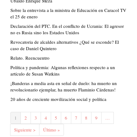
Ubaldo Enrique Meza
Sobre la entrevista a la ministra de Educación en Caracol TV
el 25 de enero
Declaración del PTC. En el conflicto de Ucrania: El agresor
no es Rusia sino los Estados Unidos
Revocatoria de alcaldes alternativos ¿Qué se esconde? El
caso de Daniel Quintero
Relato. Reencuentro
Política y pandemia: Algunas reflexiones respecto a un
artículo de Susan Watkins
¡Banderas a media asta en señal de duelo: ha muerto un
revolucionario ejemplar, ha muerto Flaminio Cárdenas!
20 años de creciente movilización social y política
Paginación
Página
1
Página
2
Página
3
Página
4
Página
5
Página
6
Página
7
Página
8
Página
9
…
actual
Siguiente
Siguiente >
Última
Último »
página
página