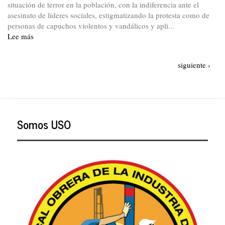
situación de terror en la población, con la indiferencia ante el
asesinato de líderes sociales, estigmatizando la protesta como de
personas de capuchos violentos y vandálicos y apli...
Lee más
sobre
25M:
Paro
Paginación
Siguiente
siguiente ›
Nacional
página
con
cacerolazos
desde
la
Somos USO
casa