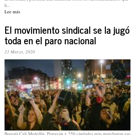
h...
Lee más
sobre
Paro
nacional.
El movimiento sindical se la jugó
Continuar
toda en el paro nacional
la
batalla
del
21 Marzo, 2020
21
de
noviembre
Bogotá,Cali,Medellín, Popayán y 250 ciudades más marcharon ese