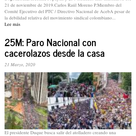
21 de noviembre de 2019.Carlos Raúl Moreno P.Miembro del
Comité Ejecutivo del PTC / Directivo Nacional de AcebA pesar de
la debilidad relativa del movimiento sindical colombiano...
Lee más
sobre
El
movimiento
25M: Paro Nacional con
sindical
cacerolazos desde la casa
se
la
jugó
21 Marzo, 2020
toda
en
el
paro
nacional
El presidente Duque busca salir del atolladero creando una