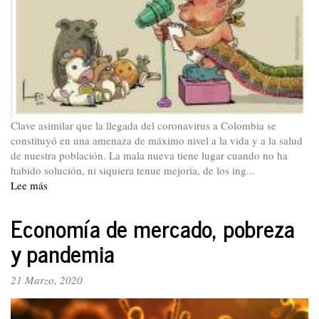
el
coronavirus
Clave asimilar que la llegada del coronavirus a Colombia se
constituyó en una amenaza de máximo nivel a la vida y a la salud
de nuestra población. La mala nueva tiene lugar cuando no ha
habido solución, ni siquiera tenue mejoría, de los ing...
Lee más
sobre
Editorial.
Nuestra
Economía de mercado, pobreza
propuesta
y pandemia
de
enfoque
y
21 Marzo, 2020
línea
de