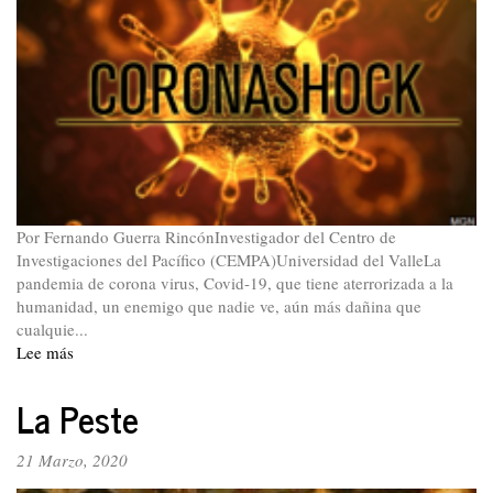
acción.
Coronavirus,
mal
gobierno
y
urgentes
tareas
Por Fernando Guerra RincónInvestigador del Centro de
Investigaciones del Pacífico (CEMPA)Universidad del ValleLa
pandemia de corona virus, Covid-19, que tiene aterrorizada a la
humanidad, un enemigo que nadie ve, aún más dañina que
cualquie...
Lee más
sobre
Economía
de
La Peste
mercado,
pobreza
21 Marzo, 2020
y
pandemia