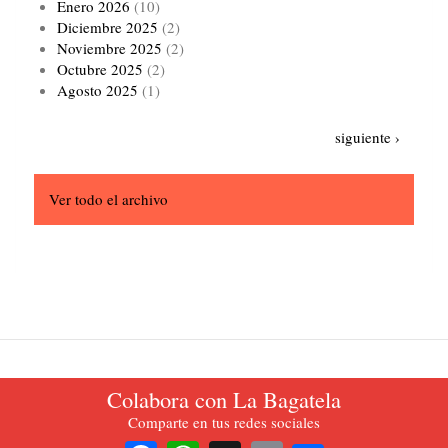
Enero 2026
(10)
Diciembre 2025
(2)
Noviembre 2025
(2)
Octubre 2025
(2)
Agosto 2025
(1)
Paginación
Siguiente
siguiente ›
página
Ver todo el archivo
Colabora con La Bagatela
La Bagatela. Periódico oficial del Partido del Trabajo de Colombia.
Comparte en tus redes sociales
2021.