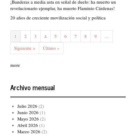
¡Banderas a media asta en señal de duelo: ha muerto un
revolucionario ejemplar, ha muerto Flaminio Cárdenas!
20 años de creciente movilización social y política
Paginación
Página
1
Página
2
Página
3
Página
4
Página
5
Página
6
Página
7
Página
8
Página
9
…
actual
Siguiente
Siguiente >
Última
Último »
página
página
more
Archivo mensual
Julio 2026
(2)
Junio 2026
(1)
Mayo 2026
(2)
Abril 2026
(1)
Marzo 2026
(2)