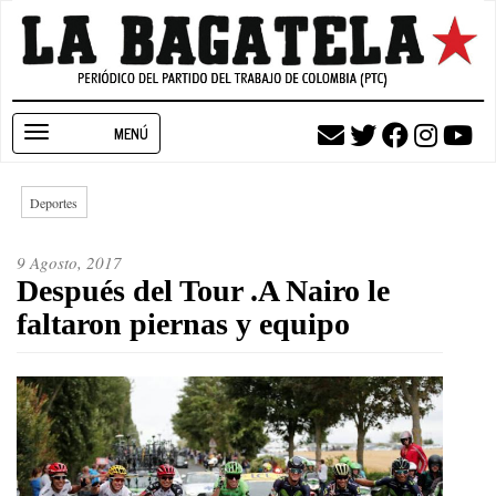
Pasar
al
contenido
principal
Toggle
navigation
Deportes
9 Agosto, 2017
Después del Tour .A Nairo le
faltaron piernas y equipo