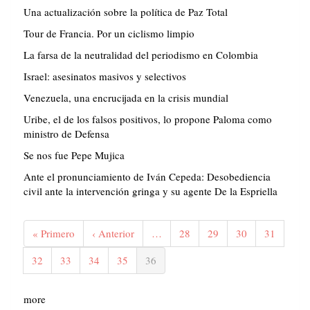
Una actualización sobre la política de Paz Total
Tour de Francia. Por un ciclismo limpio
La farsa de la neutralidad del periodismo en Colombia
Israel: asesinatos masivos y selectivos
Venezuela, una encrucijada en la crisis mundial
Uribe, el de los falsos positivos, lo propone Paloma como
ministro de Defensa
Se nos fue Pepe Mujica
Ante el pronunciamiento de Iván Cepeda: Desobediencia
civil ante la intervención gringa y su agente De la Espriella
Paginación
Primera
« Primero
Página
‹ Anterior
…
Página
28
Página
29
Página
30
Página
31
página
anterior
Página
32
Página
33
Página
34
Página
35
Página
36
actual
more