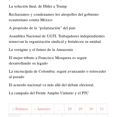
La solución final, de Hitler a Trump
Rechazamos y condenamos los atropellos del gobierno
ecuatoriano contra México
A propósito de la “polarización” del país
Asamblea Nacional de UGTI. Trabajadores independientes
renuevan la organización sindical y fortalecen su unidad
La vorágine y el futuro de la Amazonía
El mejor tributo a Francisco Mosquera es seguir
desarrollando su legado
La encrucijada de Colombia: seguir avanzando o retroceder
al pasado
El acuerdo nacional va más allá del debate electoral.
La campaña del Frente Amplio Unitario y el PTC
Paginación
Primera
« Primero
Página
‹ Anterior
…
Página
28
Página
29
Página
30
Página
31
página
anterior