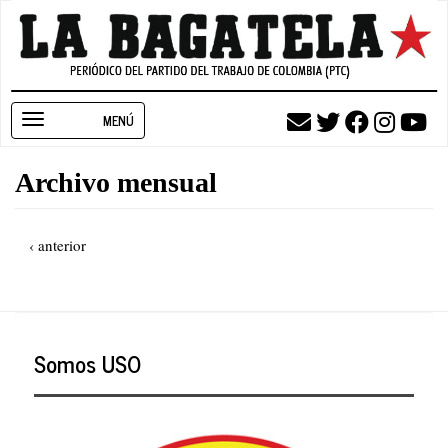
Pasar
al
contenido
principal
Toggle
navigation
Archivo mensual
Paginación
Página
‹ anterior
anterior
Somos USO