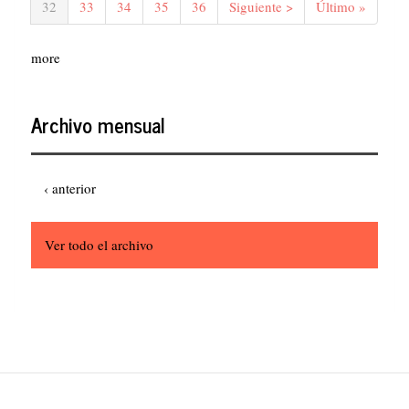
Página
32
Página
33
Página
34
Página
35
Página
36
Siguiente
Siguiente >
Última
Último »
actual
página
página
more
Archivo mensual
Paginación
Página
‹ anterior
anterior
Ver todo el archivo