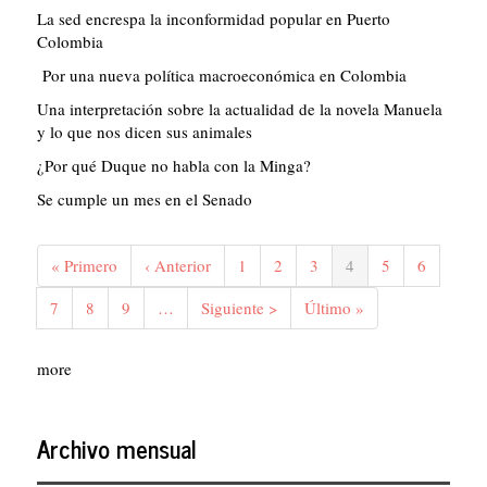
La sed encrespa la inconformidad popular en Puerto
Colombia
Por una nueva política macroeconómica en Colombia
Una interpretación sobre la actualidad de la novela Manuela
y lo que nos dicen sus animales
¿Por qué Duque no habla con la Minga?
Se cumple un mes en el Senado
Paginación
Primera
« Primero
Página
‹ Anterior
Página
1
Página
2
Página
3
Página
4
Página
5
Página
6
página
anterior
actual
Página
7
Página
8
Página
9
…
Siguiente
Siguiente >
Última
Último »
página
página
more
Archivo mensual