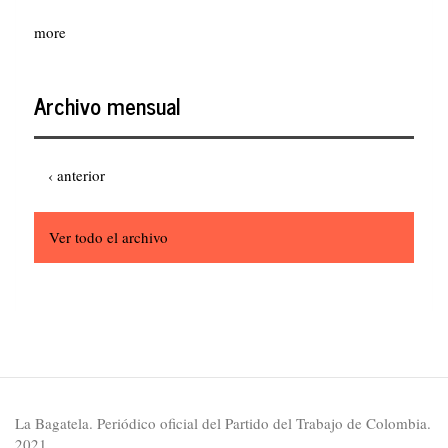
more
Archivo mensual
Paginación
Página
‹ anterior
anterior
Ver todo el archivo
La Bagatela. Periódico oficial del Partido del Trabajo de Colombia.
2021.