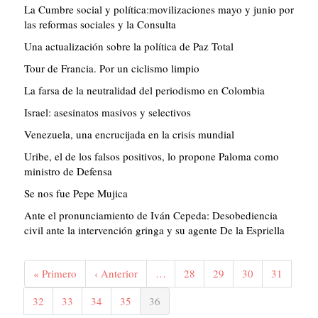
La Cumbre social y política:movilizaciones mayo y junio por
las reformas sociales y la Consulta
Una actualización sobre la política de Paz Total
Tour de Francia. Por un ciclismo limpio
La farsa de la neutralidad del periodismo en Colombia
Israel: asesinatos masivos y selectivos
Venezuela, una encrucijada en la crisis mundial
Uribe, el de los falsos positivos, lo propone Paloma como
ministro de Defensa
Se nos fue Pepe Mujica
Ante el pronunciamiento de Iván Cepeda: Desobediencia
civil ante la intervención gringa y su agente De la Espriella
Paginación
Primera
« Primero
Página
‹ Anterior
…
Página
28
Página
29
Página
30
Página
31
página
anterior
Página
32
Página
33
Página
34
Página
35
Página
36
actual