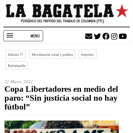
Pasar
al
contenido
principal
Toggle
navigation
Edición 77
Movilización social y política
Deportes
Barranquilla
21 Mayo, 2021
Copa Libertadores en medio del
paro: “Sin justicia social no hay
fútbol”