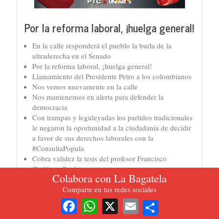
Por la reforma laboral, ¡huelga general!
En la calle responderá el pueblo la burla de la
ultraderecha en el Senado
Por la reforma laboral, ¡huelga general!
Llamamiento del Presidente Petro a los colombianos
Nos vemos nuevamente en la calle
Nos mantenemos en alerta para defender la
democracia
Con trampas y leguleyadas los partidos tradicionales
le negaron la oportunidad a la ciudadanía de decidir
a favor de sus derechos laborales con la
#ConsultaPopula
Cobra validez la tesis del profesor Francisco
Gutiérrez Sanín
Colabora con La Bagatela
¡Bravo por los estudiantes de la Esap, y su lucha por
la democratización de su Universidad!
Comparte en tus redes sociales
Share
Facebook
WhatsApp
X
Email
¡El estallido del cambio