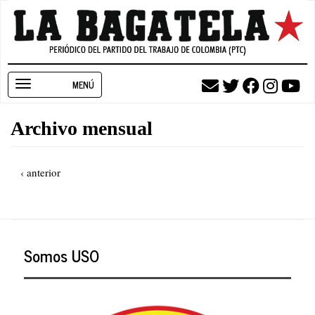
Pasar
al
contenido
principal
Toggle
navigation
Archivo mensual
Paginación
Página
‹ anterior
anterior
Somos USO