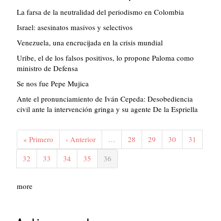
La farsa de la neutralidad del periodismo en Colombia
Israel: asesinatos masivos y selectivos
Venezuela, una encrucijada en la crisis mundial
Uribe, el de los falsos positivos, lo propone Paloma como
ministro de Defensa
Se nos fue Pepe Mujica
Ante el pronunciamiento de Iván Cepeda: Desobediencia
civil ante la intervención gringa y su agente De la Espriella
Paginación
Primera
« Primero
Página
‹ Anterior
…
Página
28
Página
29
Página
30
Página
31
página
anterior
Página
32
Página
33
Página
34
Página
35
Página
36
actual
more